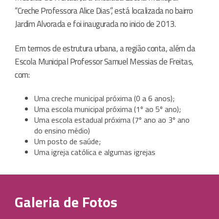
“Creche Professora Alice Dias”, está localizada no bairro
Jardim Alvorada e foi inaugurada no inicio de 2013.
Em termos de estrutura urbana, a região conta, além da
Escola Municipal Professor Samuel Messias de Freitas,
com:
Uma creche municipal próxima (0 a 6 anos);
Uma escola municipal próxima (1º ao 5º ano);
Uma escola estadual próxima (7º ano ao 3º ano
do ensino médio)
Um posto de saúde;
Uma igreja católica e algumas igrejas
evangélicas;
Um templo maçônico;
Uma estação de tratamento de água e esgoto-
Sabesp;
Galeria de Fotos
Distribuição de energia elétrica – Elektro;
Serviço de telefonia fixa e telefones públicos;