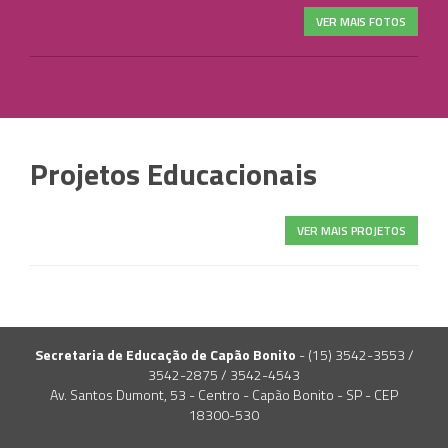
Serviço de internet via rádio e discada;
VER MAIS FOTOS
Uma Associação de Moradores;
Supermercado e alguns bares;
Dois hotéis;
Uma papelaria;
Quatro postos de combustível;
Dois restaurantes;
Projetos Educacionais
Algumas lojas (Autopeças, vestuário, padaria
etc…);
O fórum do município.
VER MAIS PROJETOS
Secretaria de Educação de Capão Bonito
- (15) 3542-3553 /
3542-2875 / 3542-4543
Av. Santos Dumont, 53 - Centro - Capão Bonito - SP - CEP
18300-530