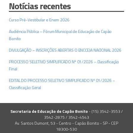
Notícias recentes
Curso Pré-Vestibular e Enem 2026
Audiência Pública – Fórum Municipal de Educação de Capão
Bonito
DIVULGAÇÃO – INSCRIÇÕES ABERTAS O ENCCEJA NACIONAL 2026
PROCESSO SELETIVO SIMPLIFICADO Nº 01/2026 – Classificação
Final
EDITAL DO PROCESSO SELETIVO SIMPLIFICADO Nº 01/2026 –
Classificação Geral
Secretaria de Educação de Capão Bonito
- (15) 3542-3553 /
3542-2875 / 3542-4543
Av. Santos Dumont, 53 - Centro - Capão Bonito - SP - CEP
18300-530