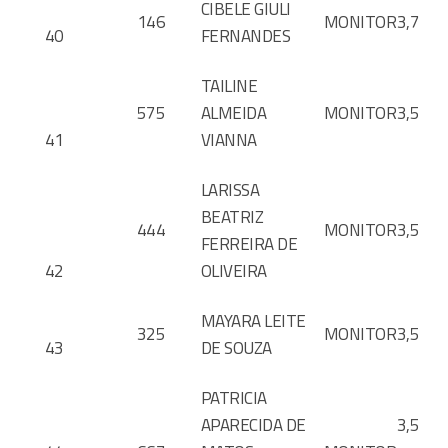
CIBELE GIULI
146
MONITOR
3,7
40
FERNANDES
TAILINE
575
ALMEIDA
MONITOR
3,5
41
VIANNA
LARISSA
BEATRIZ
444
MONITOR
3,5
FERREIRA DE
42
OLIVEIRA
MAYARA LEITE
325
MONITOR
3,5
43
DE SOUZA
PATRICIA
APARECIDA DE
3,5