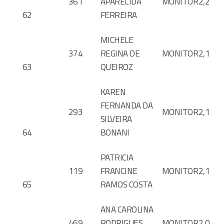
361
APARECIDA
MONITOR
2,2
62
FERREIRA
MICHELE
374
REGINA DE
MONITOR
2,1
63
QUEIROZ
KAREN
FERNANDA DA
293
MONITOR
2,1
SILVEIRA
64
BONANI
PATRICIA
119
FRANCINE
MONITOR
2,1
65
RAMOS COSTA
ANA CAROLINA
469
RODRIGUES
MONITOR
2,0