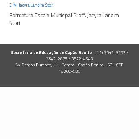
E. M. Jacyra Landim Stori
Formatura Escola Municipal Profª. Jacyra Landim
Stori
Secretaria de Educação de Capão Bonito
- (15) 3542-3553 /
3542-2875 / 3542-4543
Av. Santos Dumont, 53 - Centro - Capão Bonito - SP - CEP
18300-530