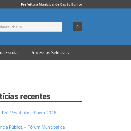
Prefeitura Municipal de Capão Bonito
da Escolar
Processos Seletivos
tícias recentes
o Pré-Vestibular e Enem 2026
ncia Pública – Fórum Municipal de