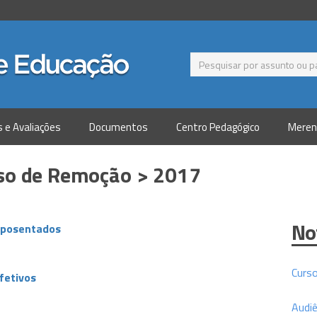
s e Avaliações
Documentos
Centro Pedagógico
Meren
sso de Remoção > 2017
No
 Aposentados
Curs
fetivos
Audiê