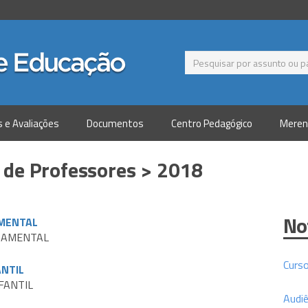
s e Avaliações
Documentos
Centro Pedagógico
Meren
 de Professores > 2018
No
AMENTAL
NDAMENTAL
Curs
ANTIL
FANTIL
Audiê