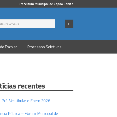
Prefeitura Municipal de Capão Bonito
da Escolar
Processos Seletivos
tícias recentes
o Pré-Vestibular e Enem 2026
ncia Pública – Fórum Municipal de