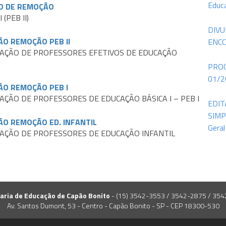
Educ
SO DE REMOÇÃO
(PEB II)
DIVU
ÃO REMOÇÃO PEB II
ENCC
ICAÇÃO DE PROFESSORES EFETIVOS DE EDUCAÇÃO
PROC
01/20
ÇÃO REMOÇÃO PEB I
CAÇÃO DE PROFESSORES DE EDUCAÇÃO BÁSICA I – PEB I
EDIT
SIMP
ÇÃO REMOÇÃO ED. INFANTIL
Geral
ICAÇÃO DE PROFESSORES DE EDUCAÇÃO INFANTIL
aria de Educação de Capão Bonito
- (15) 3542-3553 / 3542-2875 / 35
Av. Santos Dumont, 53 - Centro - Capão Bonito - SP - CEP 18300-530