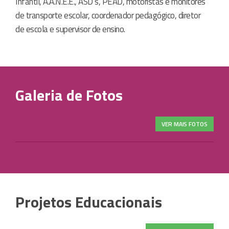
Infantil, A.A.N.E.E., ASD’s, PEAD, motoristas e monitores
de transporte escolar, coordenador pedagógico, diretor
de escola e supervisor de ensino.
Além das atividades diárias desenvolvidas em sala de
aula, os alunos contam também com os Programas:
“Novo Mais Educação”, “Jovem Cientista”, “Um Olhar
Galeria de Fotos
para o Futuro”, “PROERD” e os Projetos Pedagógicos
da própria escola.
VER MAIS FOTOS
Projetos Educacionais