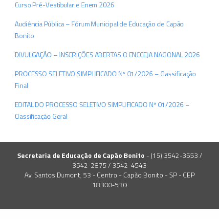
Curso Pré-Vestibular e Enem 2026
Audiência Pública – Fórum Municipal de Educação de Capão
Bonito
DIVULGAÇÃO – INSCRIÇÕES ABERTAS O ENCCEJA NACIONAL 2026
PROCESSO SELETIVO SIMPLIFICADO Nº 01/2026 – Classificação
Final
EDITAL DO PROCESSO SELETIVO SIMPLIFICADO Nº 01/2026 –
Classificação Geral
Secretaria de Educação de Capão Bonito
- (15) 3542-3553 /
3542-2875 / 3542-4543
Av. Santos Dumont, 53 - Centro - Capão Bonito - SP - CEP
18300-530