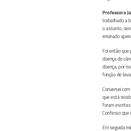
Professora Ja
trabalhado a b
o assunto, sen
ensinado apena
Foi então que 
doença do cânc
doença, por is
função de leva
Conversei com 
que está rece
foram escritas
Confesso que m
Em seguida min