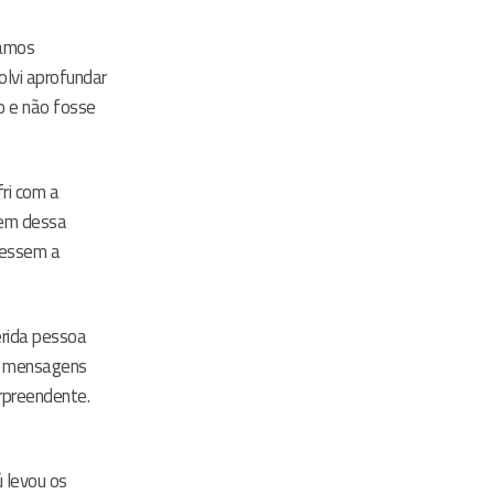
íamos
olvi aprofundar
o e não fosse
ri com a
rem dessa
ivessem a
erida pessoa
As mensagens
rpreendente.
 levou os