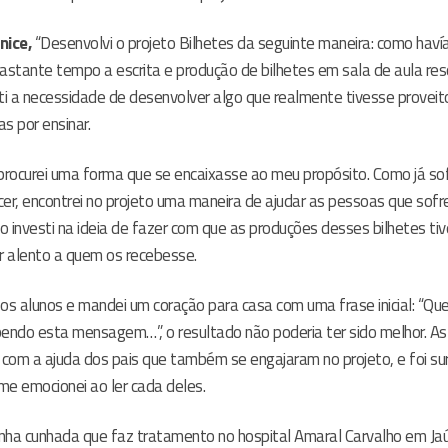
nice,
“Desenvolvi o projeto Bilhetes da seguinte maneira: como hav
astante tempo a escrita e produção de bilhetes em sala de aula res
ti a necessidade de desenvolver algo que realmente tivesse proveit
s por ensinar.
procurei uma forma que se encaixasse ao meu propósito. Como já sof
er, encontrei no projeto uma maneira de ajudar as pessoas que sof
so investi na ideia de fazer com que as produções desses bilhetes t
r alento a quem os recebesse.
os alunos e mandei um coração para casa com uma frase inicial: “Qu
bendo esta mensagem…”, o resultado não poderia ter sido melhor. 
 com a ajuda dos pais que também se engajaram no projeto, e foi su
e emocionei ao ler cada deles.
ha cunhada que faz tratamento no hospital Amaral Carvalho em Jaú