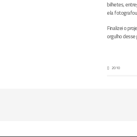
bilhetes, entr
ela fotografou
Finalizei o pr
orgulho desse p
2010