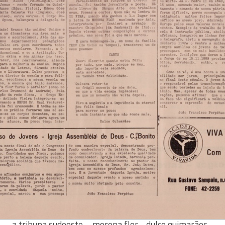
a tribuna sudoeste – morena flor… dulce guimarães