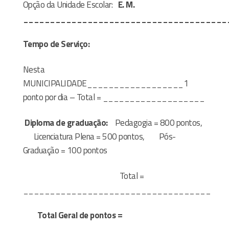
Opção da Unidade Escolar:
E. M.
______________________________________
Tempo de Serviço:
Nesta
MUNICIPALIDADE__________________1
ponto por dia – Total = ___________________
Diploma de graduação
:
Pedagogia = 800 pontos,
Licenciatura Plena = 500 pontos,
Pós-
Graduação = 100 pontos
Total =
___________________________________
Total Geral de pontos =