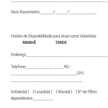
Data Nascimento: _____/_____/___________
Horário de Disponibilidade para atuar como Voluntário:
MANHÃ
TARDE
Endereço:______________________________
Telefone:_______________RG-
__________________________CPF-
____________________________
Solteiro(a) (
) Casado(a) (
) Viúvo(a) (
) Nº de Filhos
dependentes:________