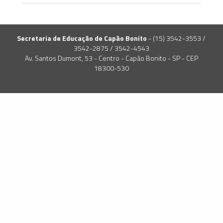
Secretaria de Educação de Capão Bonito
- (15) 3542-3553 /
3542-2875 / 3542-4543
Av. Santos Dumont, 53 - Centro - Capão Bonito - SP - CEP
18300-530