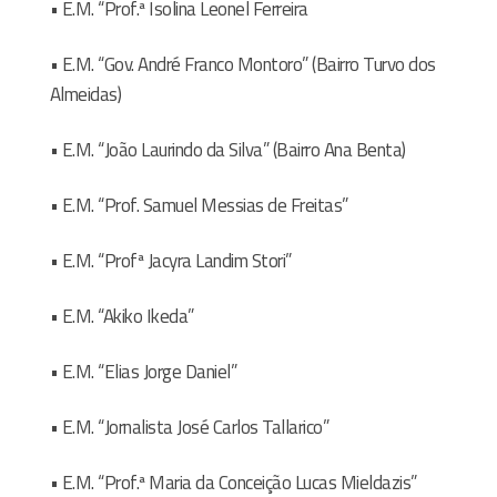
• E.M. “Prof.ª Isolina Leonel Ferreira
• E.M. “Gov. André Franco Montoro” (Bairro Turvo dos
Almeidas)
• E.M. “João Laurindo da Silva” (Bairro Ana Benta)
• E.M. “Prof. Samuel Messias de Freitas”
• E.M. “Profª Jacyra Landim Stori”
• E.M. “Akiko Ikeda”
• E.M. “Elias Jorge Daniel”
• E.M. “Jornalista José Carlos Tallarico”
• E.M. “Prof.ª Maria da Conceição Lucas Mieldazis”