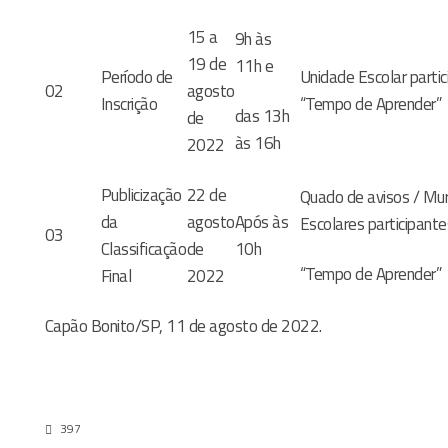
15 a
9h às
19 de
11h e
Período de
Unidade Escolar parti
02
agosto
Inscrição
“Tempo de Aprender”
das 13h
de
às 16h
2022
Publicização
22 de
Quado de avisos / Mu
da
agosto
Após às
Escolares participant
03
Classificação
de
10h
“Tempo de Aprender”
Final
2022
Capão Bonito/SP, 11 de agosto de 2022.
397