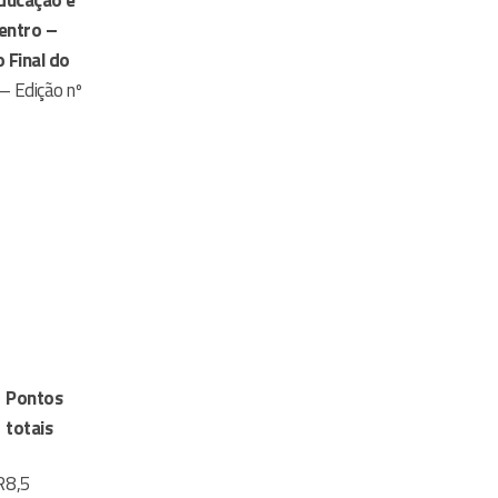
Educação e
entro –
 Final do
– Edição nº
Pontos
totais
R
8,5