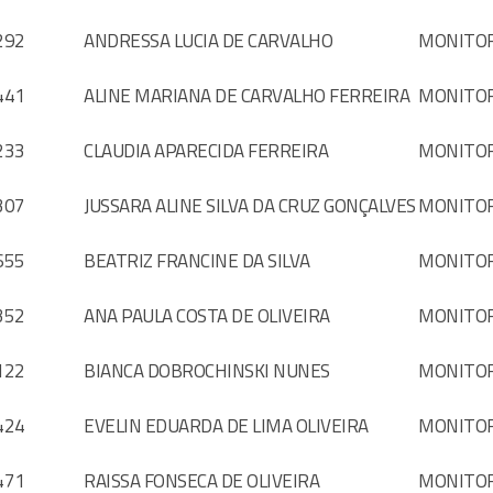
292
ANDRESSA LUCIA DE CARVALHO
MONITO
441
ALINE MARIANA DE CARVALHO FERREIRA
MONITO
233
CLAUDIA APARECIDA FERREIRA
MONITO
307
JUSSARA ALINE SILVA DA CRUZ GONÇALVES
MONITO
655
BEATRIZ FRANCINE DA SILVA
MONITO
352
ANA PAULA COSTA DE OLIVEIRA
MONITO
122
BIANCA DOBROCHINSKI NUNES
MONITO
424
EVELIN EDUARDA DE LIMA OLIVEIRA
MONITO
471
RAISSA FONSECA DE OLIVEIRA
MONITO