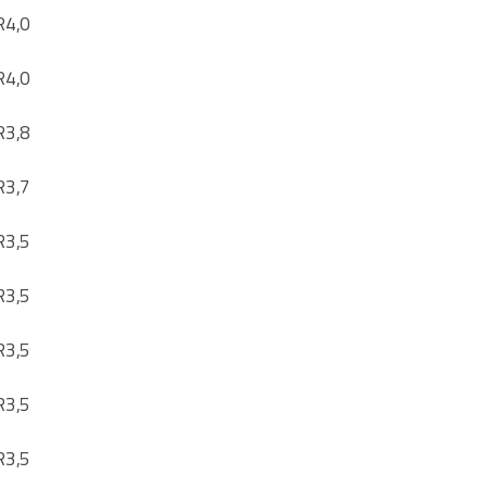
R
4,0
R
4,0
R
3,8
R
3,7
R
3,5
R
3,5
R
3,5
R
3,5
R
3,5