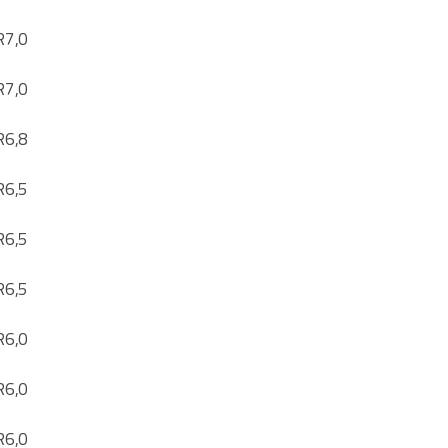
R
7,0
R
7,0
R
6,8
R
6,5
R
6,5
R
6,5
R
6,0
R
6,0
R
6,0