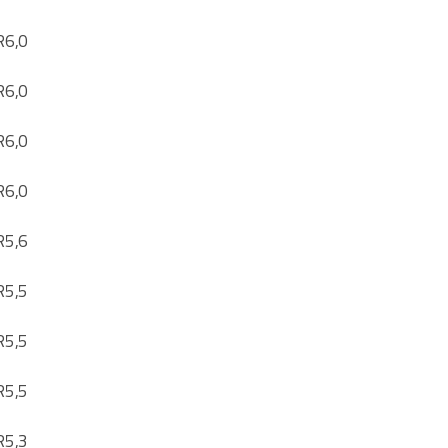
R
6,0
R
6,0
R
6,0
R
6,0
R
5,6
R
5,5
R
5,5
R
5,5
R
5,3