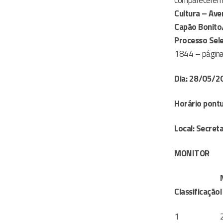
comparecerem 
Cultura – Ave
Capão Bonito
Processo Sele
1844 – página
Dia: 28/05/20
Horário pontu
Local: Secret
MONITOR
Classificação
1