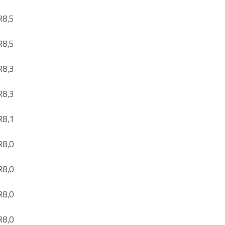
R
8,5
R
8,5
R
8,3
R
8,3
R
8,1
R
8,0
R
8,0
R
8,0
R
8,0