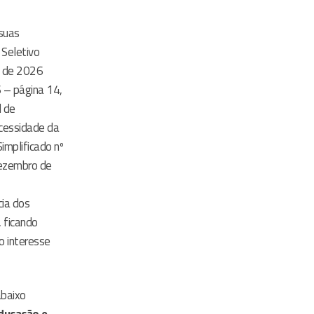
 suas
 Seletivo
l de 2026
6 – página 14,
l de
ecessidade da
implificado nº
ezembro de
cia dos
, ficando
o interesse
abaixo