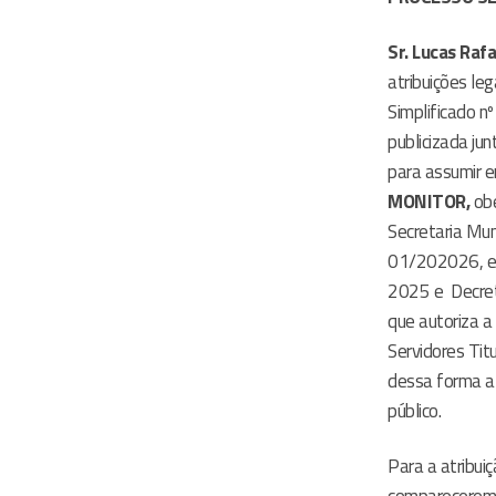
Sr. Lucas Raf
atribuições le
Simplificado 
publicizada ju
para assumir
MONITOR,
ob
Secretaria Mun
01/202026, em
2025 e Decret
que autoriza a
Servidores Tit
dessa forma a 
público.
Para a atribui