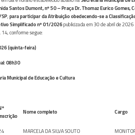
em dia e horário estabelecido abaixo na
Secretaria Municipal de 
nida Santos Dumont, nº 50 – Praça Dr. Thomaz Eurico Gomes, C
/SP
,
para participar da Atribuição
obedecendo-se a Classificação
tivo Simplificado nº 01/2026
publicizada em 30 de abril de 2026 
 14, conforme segue:
26 (quinta-feira)
al
:
08h30
aria Municipal de Educação e Cultura
Nº
Nome completo
Cargo
Inscrição
24
MARCELA DA SILVA SOUTO
MONITO