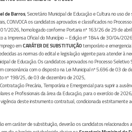
ael de Barros
, Secretário Municipal de Educação e Cultura no uso de
gais, CONVOCA os candidatos aprovados e classificados no Processo
nº 01/2026, homologado conforme Portaria nº 163/26 de 29 de abri
nto a Imprensa Oficial do Município – Edição nº 1844 de 30/04/202
 emprego em
CARÁTER DE SUBSTITUIÇÃO
temporário e emergencia
edecidas as normas do edital e legislação vigente para atender à n
icipal de Educação. Os candidatos aprovados no Processo Seletivo S
 consonância com o disposto na Lei Municipal
nº 5.696 de 03 de d
o nº 198/25, de 03 de dezembro de 2025,
 Contratação Precária, Temporária e Emergencial para suprir a ausên
ulares e Profissionais da área da Educação, para o exercício de 2026
vigência deste instrumento contratual, condicionada estritamente a
ção em caráter de substituição, deverão os candidatos relacionados 