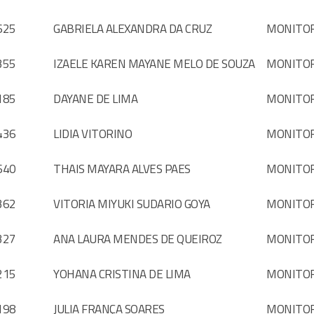
625
GABRIELA ALEXANDRA DA CRUZ
MONITO
355
IZAELE KAREN MAYANE MELO DE SOUZA
MONITO
185
DAYANE DE LIMA
MONITO
436
LIDIA VITORINO
MONITO
640
THAIS MAYARA ALVES PAES
MONITO
362
VITORIA MIYUKI SUDARIO GOYA
MONITO
327
ANA LAURA MENDES DE QUEIROZ
MONITO
215
YOHANA CRISTINA DE LIMA
MONITO
198
JULIA FRANÇA SOARES
MONITO