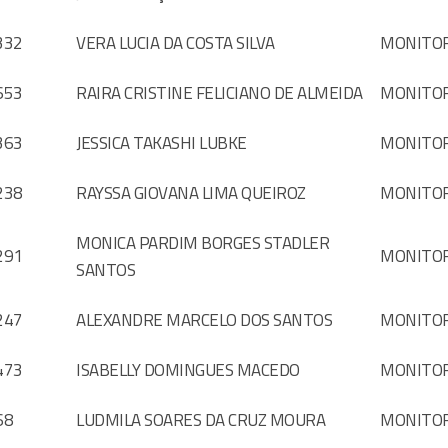
332
VERA LUCIA DA COSTA SILVA
MONITO
653
RAIRA CRISTINE FELICIANO DE ALMEIDA
MONITO
363
JESSICA TAKASHI LUBKE
MONITO
238
RAYSSA GIOVANA LIMA QUEIROZ
MONITO
MONICA PARDIM BORGES STADLER
291
MONITO
SANTOS
247
ALEXANDRE MARCELO DOS SANTOS
MONITO
473
ISABELLY DOMINGUES MACEDO
MONITO
68
LUDMILA SOARES DA CRUZ MOURA
MONITO