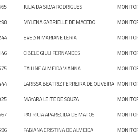
665
JULIA DA SILVA RODRIGUES
MONITO
298
MYLENA GABRIELLE DE MACEDO
MONITO
244
EVELYN MARIANE LERIA
MONITO
146
CIBELE GIULI FERNANDES
MONITO
575
TAILINE ALMEIDA VIANNA
MONITO
444
LARISSA BEATRIZ FERREIRA DE OLIVEIRA
MONITO
325
MAYARA LEITE DE SOUZA
MONITO
667
PATRICIA APARECIDA DE MATOS
MONITO
596
FABIANA CRISTINA DE ALMEIDA
MONITO