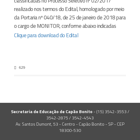
classificadas no Processo Seletivo nº 02/2017
realizado nos termos do Edital, homologado por meio
da Portaria nº 040/18, de 25 de janeiro de 2018 para
o cargo de MONITOR, conforme abaixo indicadas
Clique para download do Edital
629
Secretaria de Educação de Capão Bonito
- (15) 3542-3553 /
3542-2875 / 3542-4543
Av. Santos Dumont, 53 - Centro - Capão Bonito - SP - CEP
18300-530