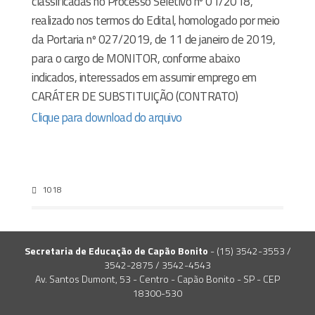
classificadas no Processo Seletivo nº 01/2018,
realizado nos termos do Edital, homologado por meio
da Portaria nº 027/2019, de 11 de janeiro de 2019,
para o cargo de MONITOR, conforme abaixo
indicados, interessados em assumir emprego em
CARÁTER DE SUBSTITUIÇÃO (CONTRATO)
Clique para download do arquivo
1018
Secretaria de Educação de Capão Bonito
- (15) 3542-3553 /
3542-2875 / 3542-4543
Av. Santos Dumont, 53 - Centro - Capão Bonito - SP - CEP
18300-530