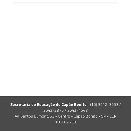
Secretaria de Educação de Capão Bonito
- (15) 3542-3553 /
3542-2875 / 3542-4543
Av. Santos Dumont, 53 - Centro - Capão Bonito - SP - CEP
18300-530